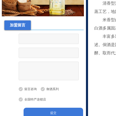
清香型
酒文化
蒸工艺，地
白酒常见知识
米香型
武成帝御酒系列
加盟留言
新品上市
白酒多属固
白酒行业动态
丰富多
山西武成帝集团股份有限公司
述。侗酒是
武成帝酒酿造工艺
酵。取而代
酒文化
白酒常见知识
留言咨询
御酒系列
全国特产连锁店
提交