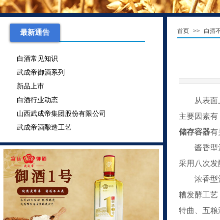
山西武成帝集团股份有限公司
武成帝酒酿造工艺
首页
>>
白酒
最新通告
酒文化
白酒常见知识
武成帝御酒系列
新品上市
白酒行业动态
从表面
山西武成帝集团股份有限公司
主要因素有
武成帝酒酿造工艺
储存容器
有
酒文化
酱香型
白酒常见知识
武成帝御酒系列
采用八次发
新品上市
浓香型
白酒行业动态
糟发酵工艺
山西武成帝集团股份有限公司
特曲、五粮
武成帝酒酿造工艺