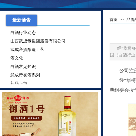
武成帝御酒系列
首页
品牌
最新通告
>>
新品上市
白酒行业动态
山西武成帝集团股份有限公司
武成帝酒酿造工艺
经“华樽
酒文化
国（白酒行业
白酒常见知识
公司注
武成帝御酒系列
新品上市
经“华
白酒行业动态
典组委会授
山西武成帝集团股份有限公司
武成帝酒酿造工艺
酒文化
白酒常见知识
武成帝御酒系列