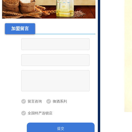
新品上市
白酒行业动态
山西武成帝集团股份有限公司
武成帝酒酿造工艺
加盟留言
酒文化
白酒常见知识
武成帝御酒系列
新品上市
白酒行业动态
山西武成帝集团股份有限公司
武成帝酒酿造工艺
酒文化
留言咨询
御酒系列
白酒常见知识
全国特产连锁店
提交