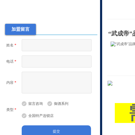
白酒行业动态
山西武成帝集团股份有限公司
武成帝酒酿造工艺
加盟留言
“武成帝”
酒文化
白酒常见知识
姓名
*
武成帝御酒系列
新品上市
电话
*
白酒行业动态
山西武成帝集团股份有限公司
内容
*
武成帝酒酿造工艺
酒文化
白酒常见知识
留言咨询
御酒系列
类型
*
全国特产连锁店
提交